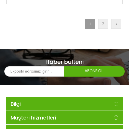
1
2
Haber bülteni
Bilgi
Müşteri hizmetleri