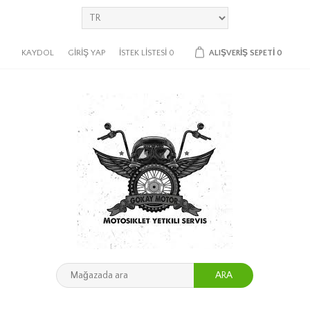
KAYDOL
GIRIŞ YAP
İSTEK LISTESI
0
ALIŞVERIŞ SEPETI
0
ARA