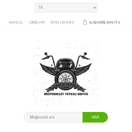
KAYDOL
GIRIŞ YAP
İSTEK LISTESI
0
ALIŞVERIŞ SEPETI
0
ARA