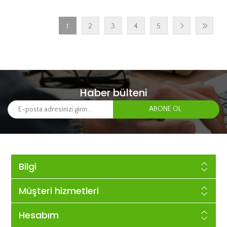
1
2
3
4
5
Haber bülteni
Bilgi
Müşteri hizmetleri
Hesabım