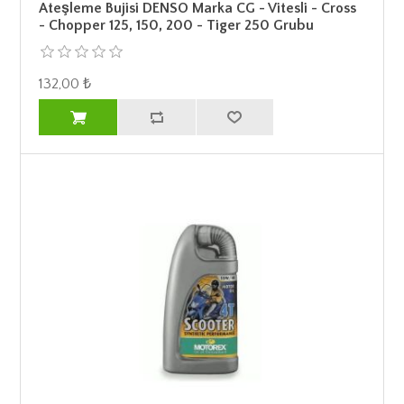
Ateşleme Bujisi DENSO Marka CG - Vitesli - Cross
- Chopper 125, 150, 200 - Tiger 250 Grubu
132,00 ₺