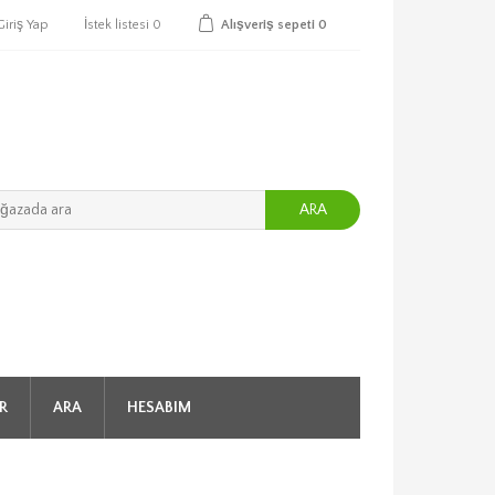
Giriş Yap
İstek listesi
0
Alışveriş sepeti
0
ARA
R
ARA
HESABIM