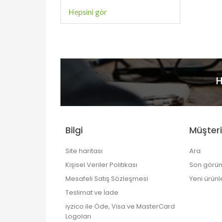
Hepsini gör
H
Bilgi
Müşteri
Site haritası
Ara
Kişisel Veriler Politikası
Son görün
Mesafeli Satış Sözleşmesi
Yeni ürünl
Teslimat ve İade
iyzico ile Öde, Visa ve MasterCard
Logoları