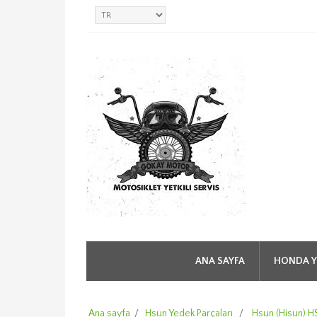
ANA SAYFA
HONDA Y
Ana sayfa
/
Hsun Yedek Parçaları
/
Hsun (Hisun) H