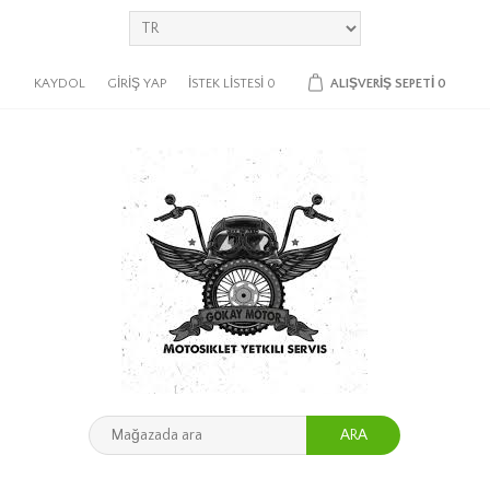
KAYDOL
GIRIŞ YAP
İSTEK LISTESI
0
ALIŞVERIŞ SEPETI
0
ARA