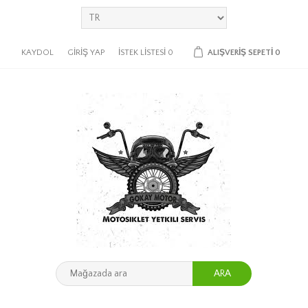
KAYDOL
GIRIŞ YAP
İSTEK LISTESI
0
ALIŞVERIŞ SEPETI
0
ARA