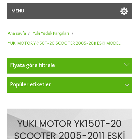
MENÜ
Ana sayfa
/
Yuki Yedek Parçaları
/
YUKI MOTOR YK150T-20 SCOOTER 2005-2011 ESKİ MODEL
Fiyata göre filtrele
Popüler etiketler
YUKI MOTOR YK150T-20
SCOOTER 2005-2011 ESKİ