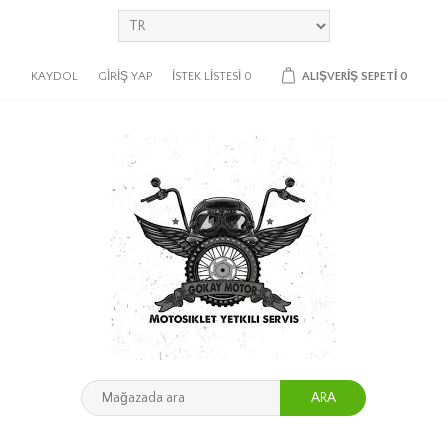
KAYDOL
GIRIŞ YAP
İSTEK LISTESI
0
ALIŞVERIŞ SEPETI
0
ARA