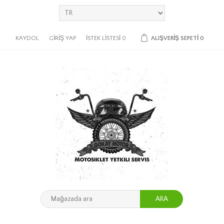
KAYDOL
GIRIŞ YAP
İSTEK LISTESI
0
ALIŞVERIŞ SEPETI
0
ARA