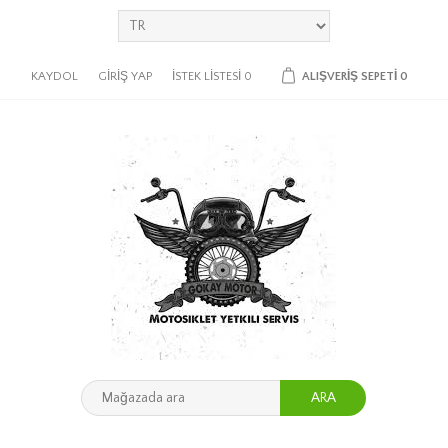
KAYDOL
GIRIŞ YAP
İSTEK LISTESI
0
ALIŞVERIŞ SEPETI
0
ARA