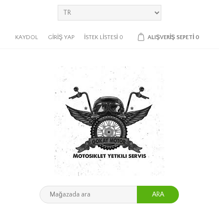
KAYDOL
GIRIŞ YAP
İSTEK LISTESI
0
ALIŞVERIŞ SEPETI
0
ARA