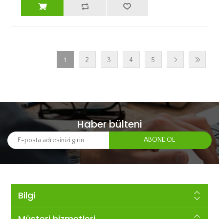
1
2
3
4
5
Haber bülteni
Bilgi
Müşteri hizmetleri