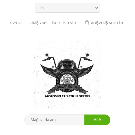
KAYDOL
GIRIŞ YAP
İSTEK LISTESI
0
ALIŞVERIŞ SEPETI
0
ARA