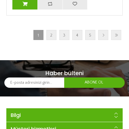
1
2
3
4
5
Haber bülteni
Bilgi
Müşteri hizmetleri