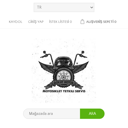
KAYDOL
GIRIŞ YAP
İSTEK LISTESI
0
ALIŞVERIŞ SEPETI
0
ARA