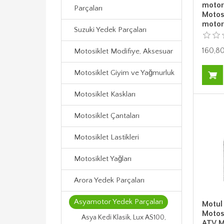
motor
Parçaları
Motosi
motor 
Suzuki Yedek Parçaları
160,80
Motosiklet Modifiye, Aksesuar
Motosiklet Giyim ve Yağmurluk
Motosiklet Kaskları
Motosiklet Çantaları
Motosiklet Lastikleri
Motosiklet Yağları
Arora Yedek Parçaları
Asyamotor Yedek Parçaları
Motul
Motosi
Asya Kedi Klasik, Lux AS100,
ATV Mo