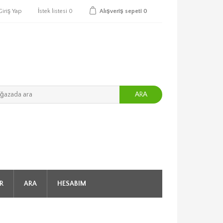
Giriş Yap
İstek listesi
0
Alışveriş sepeti
0
ARA
R
ARA
HESABIM