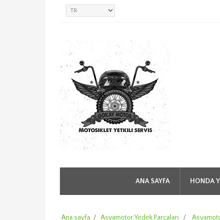
ANA SAYFA
HONDA Y
Ana sayfa
/
Asyamotor Yedek Parçaları
/
Asyamoto