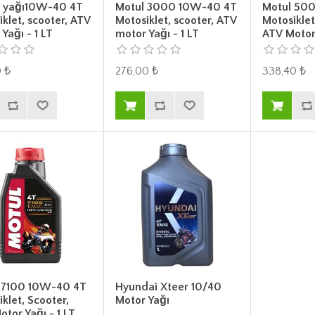
 yağı10W-40 4T
Motul 3000 10W-40 4T
Motul 50
klet, scooter, ATV
Motosiklet, scooter, ATV
Motosiklet
Yağı - 1 LT
motor Yağı - 1 LT
ATV Motor 
 ₺
276,00 ₺
338,40 ₺
 7100 10W-40 4T
Hyundai Xteer 10/40
klet, Scooter,
Motor Yağı
tor Yağı - 1 LT