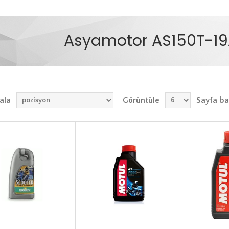
Asyamotor AS150T-19
ala
Görüntüle
Sayfa ba