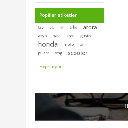
Popüler etiketler
arora
arka
125
50
ar
bajaj
gusto
asya
fren
honda
moto
ön
scooter
rmg
pulsar
Hepsini gör
H