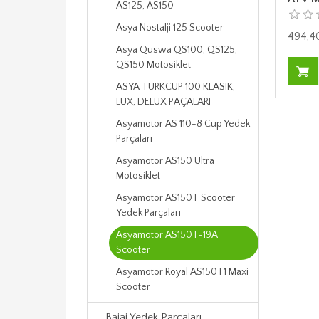
AS125, AS150
Asya Nostalji 125 Scooter
494,4
Asya Quswa QS100, QS125,
QS150 Motosiklet
ASYA TURKCUP 100 KLASIK,
LUX, DELUX PAÇALARI
Asyamotor AS 110-8 Cup Yedek
Parçaları
Asyamotor AS150 Ultra
Motosiklet
Asyamotor AS150T Scooter
Yedek Parçaları
Asyamotor AS150T-19A
Scooter
Asyamotor Royal AS150T1 Maxi
Scooter
Bajaj Yedek Parçaları