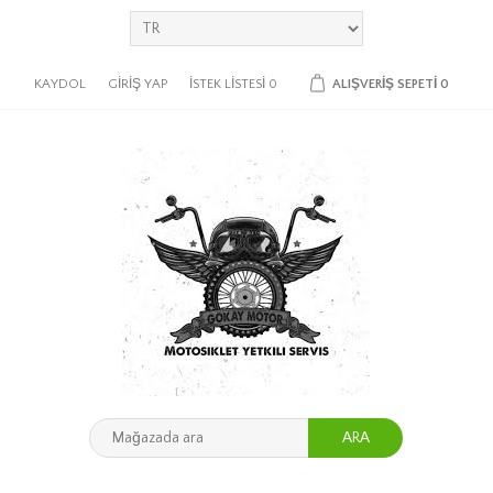
KAYDOL
GIRIŞ YAP
İSTEK LISTESI
0
ALIŞVERIŞ SEPETI
0
ARA