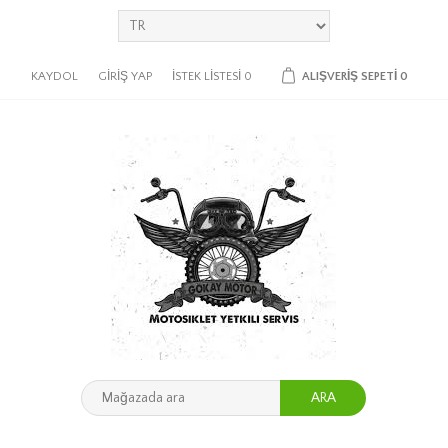
KAYDOL
GIRIŞ YAP
İSTEK LISTESI
0
ALIŞVERIŞ SEPETI
0
ARA