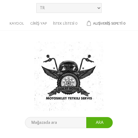
KAYDOL
GIRIŞ YAP
İSTEK LISTESI
0
ALIŞVERIŞ SEPETI
0
ARA