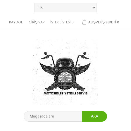
KAYDOL
GIRIŞ YAP
İSTEK LISTESI
0
ALIŞVERIŞ SEPETI
0
ARA