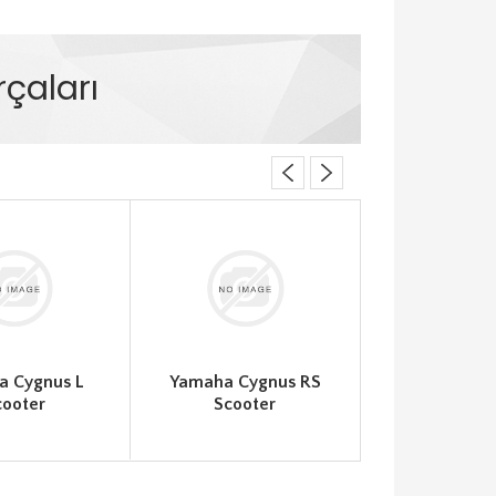
çaları
a Cygnus L
Yamaha Cygnus RS
YAMAHA NMAX
cooter
Scooter