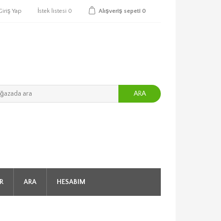
Giriş Yap
İstek listesi
0
Alışveriş sepeti
0
ARA
R
ARA
HESABIM