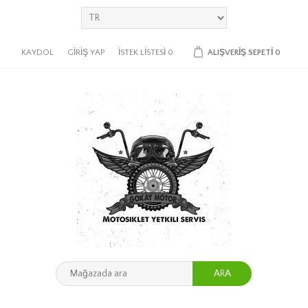
KAYDOL
GIRIŞ YAP
İSTEK LISTESI
0
ALIŞVERIŞ SEPETI
0
ARA