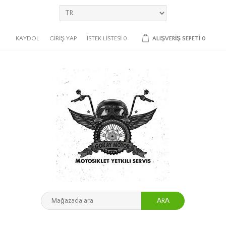
KAYDOL
GIRIŞ YAP
İSTEK LISTESI
0
ALIŞVERIŞ SEPETI
0
ARA