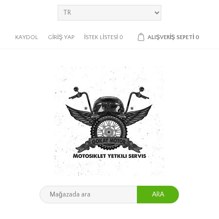
KAYDOL
GIRIŞ YAP
İSTEK LISTESI
0
ALIŞVERIŞ SEPETI
0
ARA