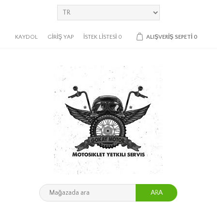
KAYDOL
GIRIŞ YAP
İSTEK LISTESI
0
ALIŞVERIŞ SEPETI
0
ARA