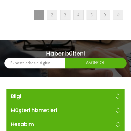
1
2
3
4
5
Haber bülteni
Bilgi
Müşteri hizmetleri
Hesabım