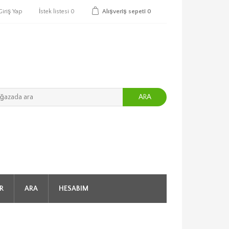
Giriş Yap
İstek listesi
0
Alışveriş sepeti
0
ARA
R
ARA
HESABIM