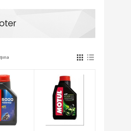
oter
şına