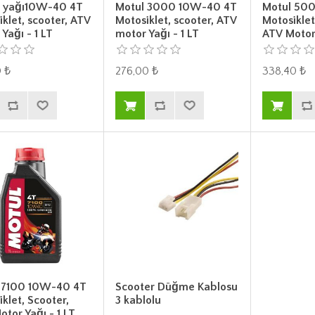
 yağı10W-40 4T
Motul 3000 10W-40 4T
Motul 50
klet, scooter, ATV
Motosiklet, scooter, ATV
Motosiklet
Yağı - 1 LT
motor Yağı - 1 LT
ATV Motor 
 ₺
276,00 ₺
338,40 ₺
 7100 10W-40 4T
Scooter Düğme Kablosu
klet, Scooter,
3 kablolu
tor Yağı - 1 LT