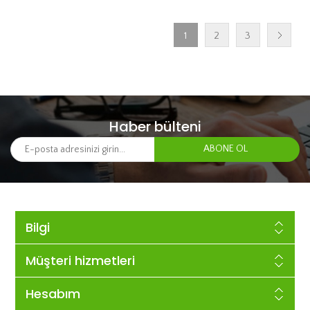
1
2
3
Haber bülteni
Bilgi
Müşteri hizmetleri
Hesabım