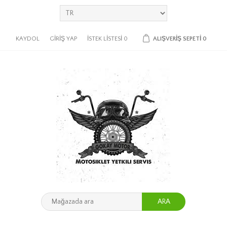
KAYDOL
GIRIŞ YAP
İSTEK LISTESI
0
ALIŞVERIŞ SEPETI
0
ARA