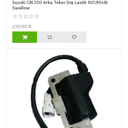
Suzuki GN 250 Arka Teker Dış Lastik 110\90x16
Swallow
2.157,60 ₺