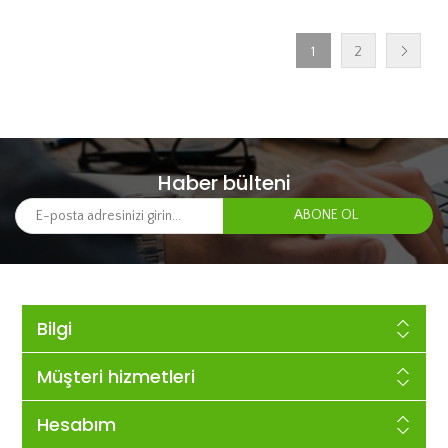
1
2
Haber bülteni
Bilgi
Müşteri hizmetleri
Hesabım