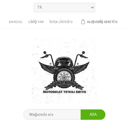
KAYDOL
GIRIŞ YAP
İSTEK LISTESI
0
ALIŞVERIŞ SEPETI
0
ARA