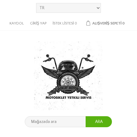
KAYDOL
GIRIŞ YAP
İSTEK LISTESI
0
ALIŞVERIŞ SEPETI
0
ARA