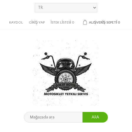
KAYDOL
GIRIŞ YAP
İSTEK LISTESI
0
ALIŞVERIŞ SEPETI
0
ARA