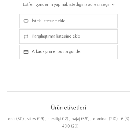
Lütfen gönderim yapmak istediğiniz adresi seçin
İstek listesine ekle
Karşılaştırma listesine ekle
Arkadaşına e-posta gönder
Ürün etiketleri
disli
(50)
,
vites
(99)
,
karsiligi
(12)
,
bajaj
(581)
,
dominar
(210)
,
6
(3)
,
400
(20)