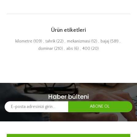
Ürün etiketleri
kilometre
(109)
,
tahrik
(22)
,
mekanizmasi
(12)
,
bajaj
(581)
,
dominar
(210)
,
abs
(6)
,
400
(20)
Haber bülteni