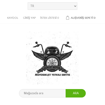
KAYDOL
GIRIŞ YAP
İSTEK LISTESI
0
ALIŞVERIŞ SEPETI
0
ARA