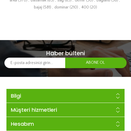
arka
(570)
,
basamak
(65)
,
sağ
(63)
,
demir
(30)
,
bağlantı
(38)
,
bajaj
(581)
,
dominar
(210)
,
400
(20)
Haber bülteni
Bilgi
Müşteri hizmetleri
Hesabım