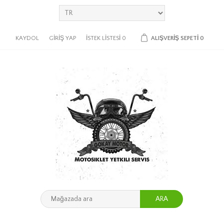
KAYDOL
GIRIŞ YAP
İSTEK LISTESI
0
ALIŞVERIŞ SEPETI
0
ARA