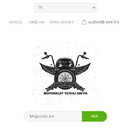
KAYDOL
GIRIŞ YAP
İSTEK LISTESI
0
ALIŞVERIŞ SEPETI
0
ARA