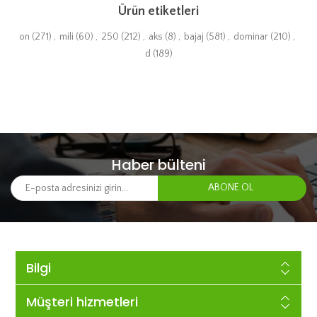
Ürün etiketleri
on
(271)
,
mili
(60)
,
250
(212)
,
aks
(8)
,
bajaj
(581)
,
dominar
(210)
,
d
(189)
Haber bülteni
Bilgi
Müşteri hizmetleri