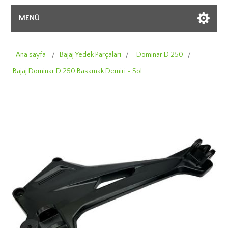
MENÜ
Ana sayfa
/
Bajaj Yedek Parçaları
/
Dominar D 250
/
Bajaj Dominar D 250 Basamak Demiri - Sol