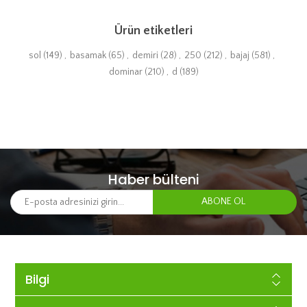
Ürün etiketleri
sol
(149)
,
basamak
(65)
,
demiri
(28)
,
250
(212)
,
bajaj
(581)
,
dominar
(210)
,
d
(189)
Haber bülteni
Bilgi