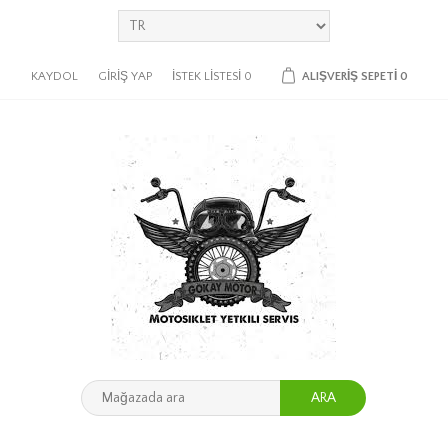
KAYDOL
GIRIŞ YAP
İSTEK LISTESI
0
ALIŞVERIŞ SEPETI
0
ARA