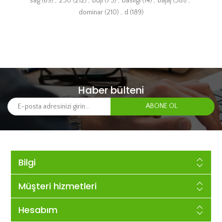
sag
(69)
,
250
(212)
,
buji
(75)
,
basligi
(14)
,
bajaj
(581)
,
dominar
(210)
,
d
(189)
Haber bülteni
Bilgi
Müşteri hizmetleri
Hesabım