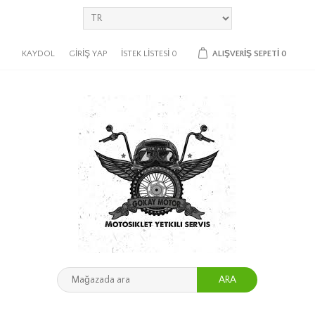
KAYDOL
GIRIŞ YAP
İSTEK LISTESI
0
ALIŞVERIŞ SEPETI
0
ARA