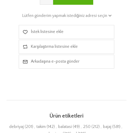
Lütfen gönderim yapmak istediğiniz adresi seçin
İstek listesine ekle
Karşılaştırma listesine ekle
Arkadaşına e-posta gönder
Ürün etiketleri
debriyaj
(201)
,
takim
(142)
,
balatasi
(49)
,
250
(212)
,
bajaj
(581)
,