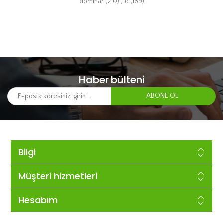
dominar
(210)
,
d
(189)
Haber bülteni
Bilgi
Müşteri hizmetleri
Hesabım