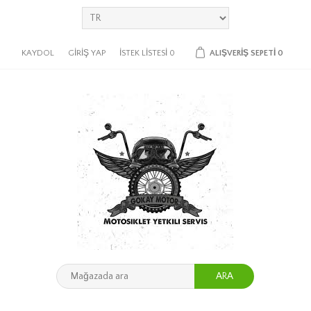
KAYDOL
GIRIŞ YAP
İSTEK LISTESI
0
ALIŞVERIŞ SEPETI
0
ARA