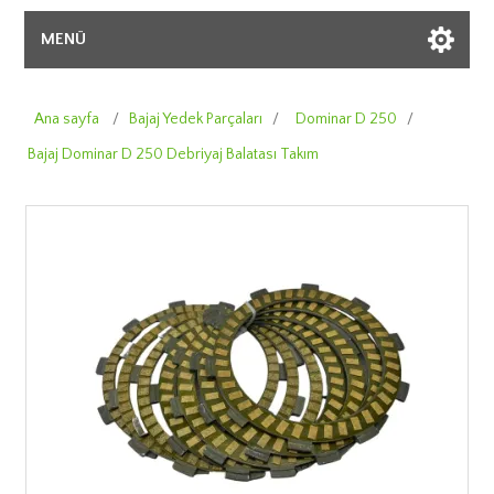
MENÜ
Ana sayfa
/
Bajaj Yedek Parçaları
/
Dominar D 250
/
Bajaj Dominar D 250 Debriyaj Balatası Takım