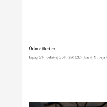
Ürün etiketleri
kapagi
(71)
,
debriyaj
(201)
,
250
(212)
,
baski
(4)
,
bajaj