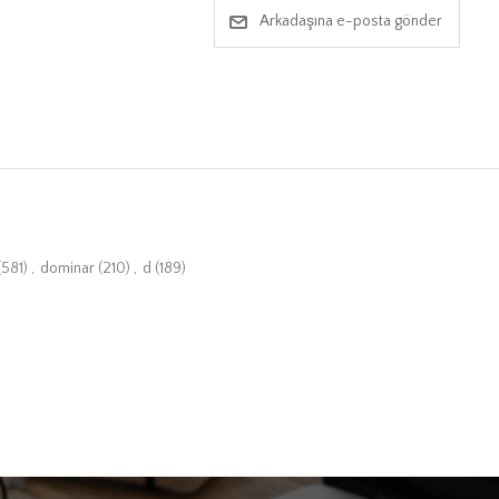
Arkadaşına e-posta gönder
(581)
,
dominar
(210)
,
d
(189)