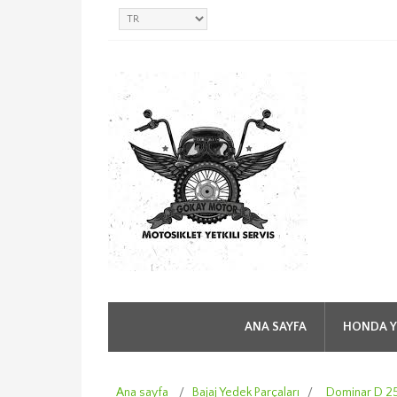
ANA SAYFA
HONDA Y
Ana sayfa
/
Bajaj Yedek Parçaları
/
Dominar D 2