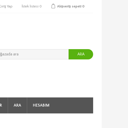
Giriş Yap
İstek listesi
0
Alışveriş sepeti
0
ARA
R
ARA
HESABIM