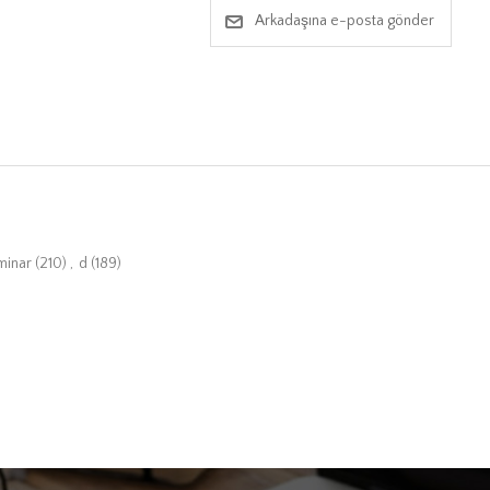
Arkadaşına e-posta gönder
minar
(210)
,
d
(189)