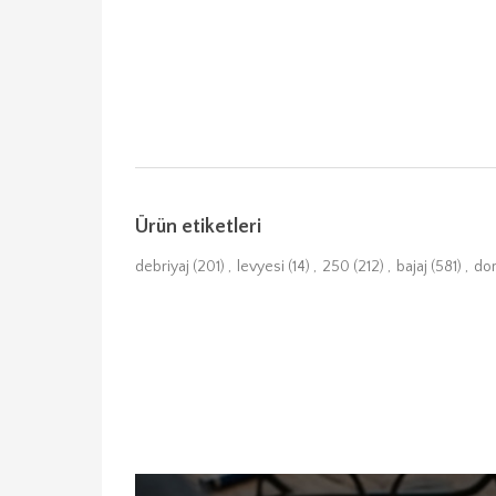
Ürün etiketleri
debriyaj
(201)
,
levyesi
(14)
,
250
(212)
,
bajaj
(581)
,
do