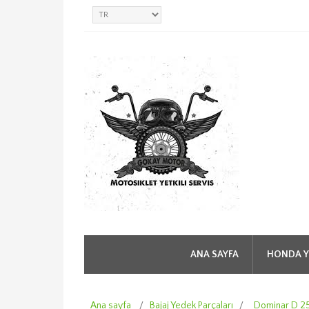
ANA SAYFA
HONDA Y
Ana sayfa
/
Bajaj Yedek Parçaları
/
Dominar D 2