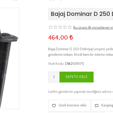
Bajaj Dominar D 250 
Bu ürünü ilk yorumlayan si
464,00 ₺
Bajaj Dominar D 250 Debriyaj Levyesi yedek 
gönderim imkanı. Kredi kartı ile ödeme imkan
Stok Kodu:
DM2501075
SEPETE EKLE
Lütfen gönderim yapmak istediğiniz adresi 
İstek listesine ekle
Karşılaş