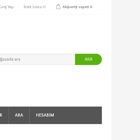
Giriş Yap
İstek listesi
0
Alışveriş sepeti
0
ARA
R
ARA
HESABIM