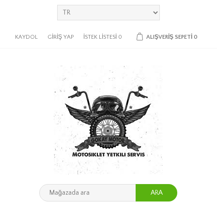
KAYDOL
GIRIŞ YAP
İSTEK LISTESI
0
ALIŞVERIŞ SEPETI
0
ARA