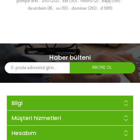
pompa
(64)
,
250
(212)
,
set
(30)
,
rotoru
(2)
,
bajaj
(581)
,
devirdaim
(8)
,
su
(10)
,
dominar
(210)
,
d
(189)
Haber bülteni
Bilgi
Müşteri hizmetleri
Hesabım