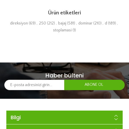
Ürün etiketleri
direksiyon
(69)
,
250
(212)
,
bajaj
(581)
,
dominar
(210)
,
d
(189)
,
stoplamasi
(1)
Haber bülteni
Bilgi