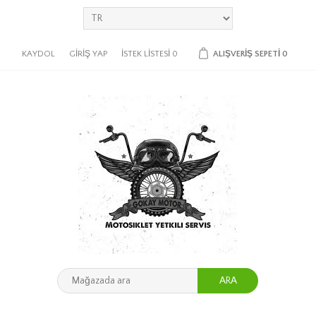
KAYDOL
GIRIŞ YAP
İSTEK LISTESI
0
ALIŞVERIŞ SEPETI
0
ARA