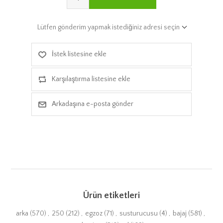
Lütfen gönderim yapmak istediğiniz adresi seçin
İstek listesine ekle
Karşılaştırma listesine ekle
Arkadaşına e-posta gönder
Ürün etiketleri
arka
(570)
,
250
(212)
,
egzoz
(71)
,
susturucusu
(4)
,
bajaj
(581)
,