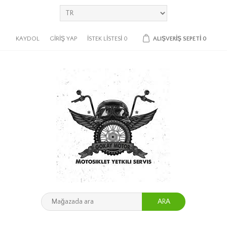
KAYDOL
GIRIŞ YAP
İSTEK LISTESI
0
ALIŞVERIŞ SEPETI
0
ARA