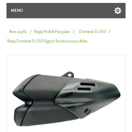
MENÜ
Ana sayfa
/
Bajaj Yedek Parçaları
/
Dominar D 250
/
Bajaj Dominar D 250 Egzoz Susturucusu Arka