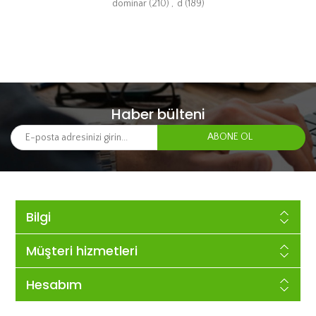
dominar
(210)
,
d
(189)
Haber bülteni
Bilgi
Müşteri hizmetleri
Hesabım