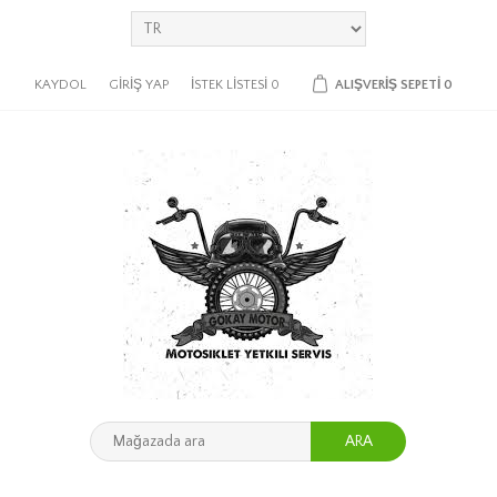
KAYDOL
GIRIŞ YAP
İSTEK LISTESI
0
ALIŞVERIŞ SEPETI
0
ARA