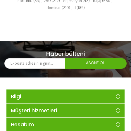
hortumu
(33)
,
250
(212)
,
enjeksiyon
(48)
,
bajaj
(581)
,
dominar
(210)
,
d
(189)
Haber bülteni
Bilgi
Müşteri hizmetleri
Hesabım