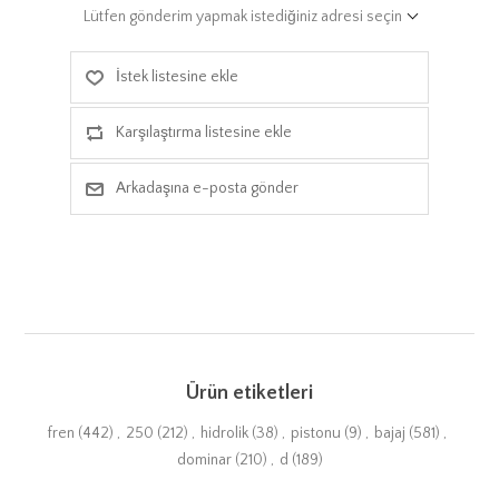
Lütfen gönderim yapmak istediğiniz adresi seçin
İstek listesine ekle
Karşılaştırma listesine ekle
Arkadaşına e-posta gönder
Ürün etiketleri
fren
(442)
,
250
(212)
,
hidrolik
(38)
,
pistonu
(9)
,
bajaj
(581)
,
dominar
(210)
,
d
(189)