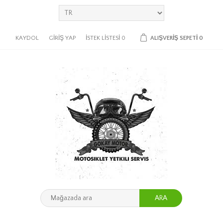
KAYDOL
GIRIŞ YAP
İSTEK LISTESI
0
ALIŞVERIŞ SEPETI
0
ARA