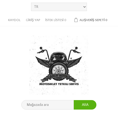
KAYDOL
GIRIŞ YAP
İSTEK LISTESI
0
ALIŞVERIŞ SEPETI
0
ARA