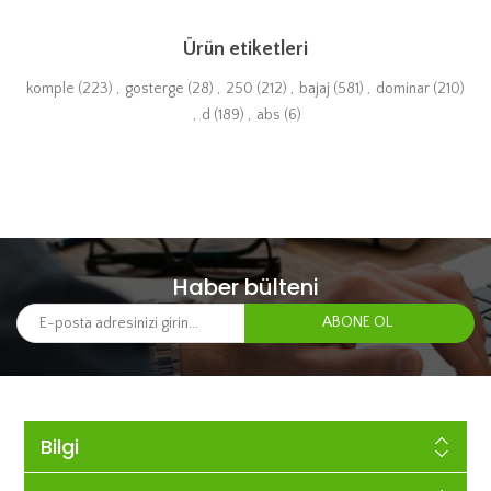
Ürün etiketleri
komple
(223)
,
gosterge
(28)
,
250
(212)
,
bajaj
(581)
,
dominar
(210)
,
d
(189)
,
abs
(6)
Haber bülteni
Bilgi