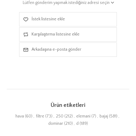
Lütfen gönderim yapmak istediğiniz adresi seçin
İstek listesine ekle
Karşılaştırma listesine ekle
Arkadaşına e-posta gönder
Ürün etiketleri
hava
(60)
,
filtre
(73)
,
250
(212)
,
elemani
(7)
,
bajaj
(581)
,
dominar
(210)
,
d
(189)