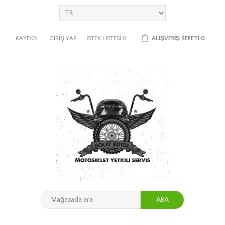
KAYDOL
GIRIŞ YAP
İSTEK LISTESI
0
ALIŞVERIŞ SEPETI
0
ARA