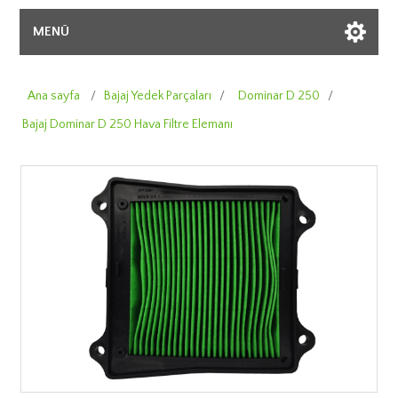
MENÜ
Ana sayfa
/
Bajaj Yedek Parçaları
/
Dominar D 250
/
Bajaj Dominar D 250 Hava Filtre Elemanı