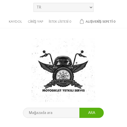
KAYDOL
GIRIŞ YAP
İSTEK LISTESI
0
ALIŞVERIŞ SEPETI
0
ARA