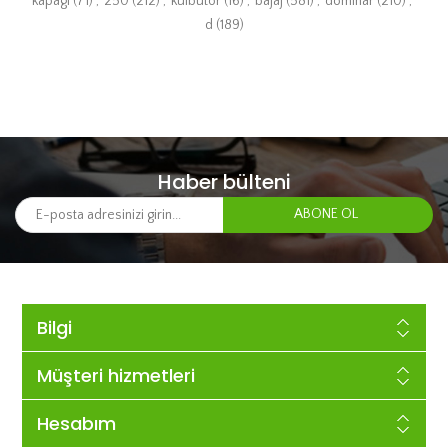
kapagi
(71)
,
250
(212)
,
kulbutor
(16)
,
bajaj
(581)
,
dominar
(210)
,
d
(189)
Haber bülteni
Bilgi
Müşteri hizmetleri
Hesabım