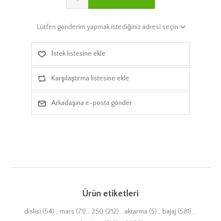
Lütfen gönderim yapmak istediğiniz adresi seçin
İstek listesine ekle
Karşılaştırma listesine ekle
Arkadaşına e-posta gönder
Ürün etiketleri
dislisi
(54)
,
mars
(71)
,
250
(212)
,
aktarma
(5)
,
bajaj
(581)
,