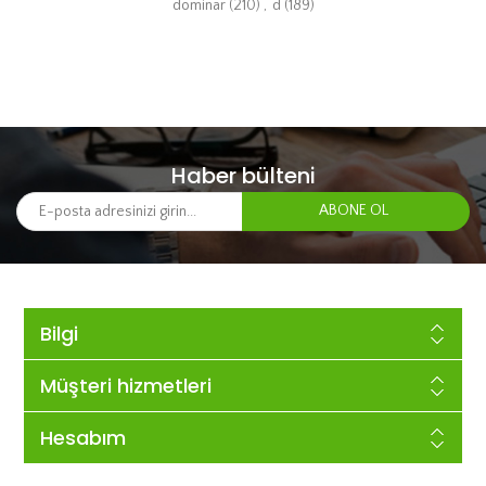
dominar
(210)
,
d
(189)
Haber bülteni
Bilgi
Müşteri hizmetleri
Hesabım