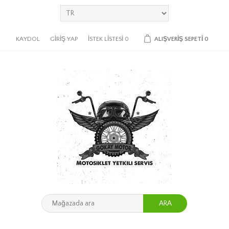
KAYDOL
GIRIŞ YAP
İSTEK LISTESI
0
ALIŞVERIŞ SEPETI
0
ARA