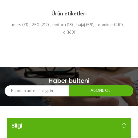
Ürün etiketleri
mars
(71)
,
250
(212)
,
motoru
(18)
,
bajaj
(581)
,
dominar
(210)
,
d
(189)
Haber bülteni
Bilgi