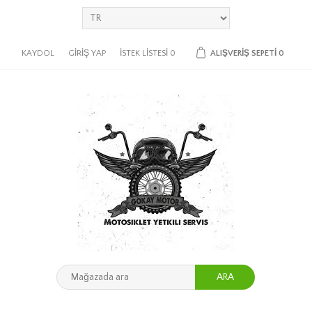
KAYDOL
GIRIŞ YAP
İSTEK LISTESI
0
ALIŞVERIŞ SEPETI
0
ARA