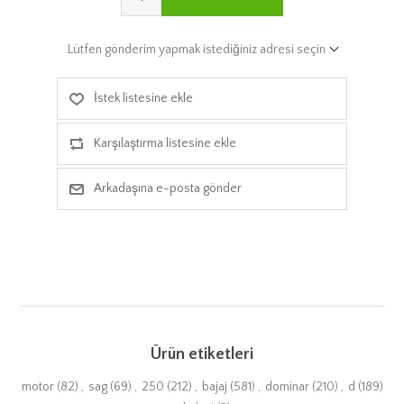
Lütfen gönderim yapmak istediğiniz adresi seçin
İstek listesine ekle
Karşılaştırma listesine ekle
Arkadaşına e-posta gönder
Ürün etiketleri
motor
(82)
,
sag
(69)
,
250
(212)
,
bajaj
(581)
,
dominar
(210)
,
d
(189)