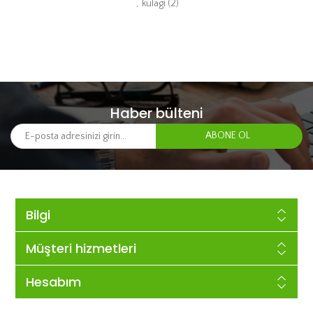
,
kulagi
(2)
Haber bülteni
Bilgi
Müşteri hizmetleri
Hesabım