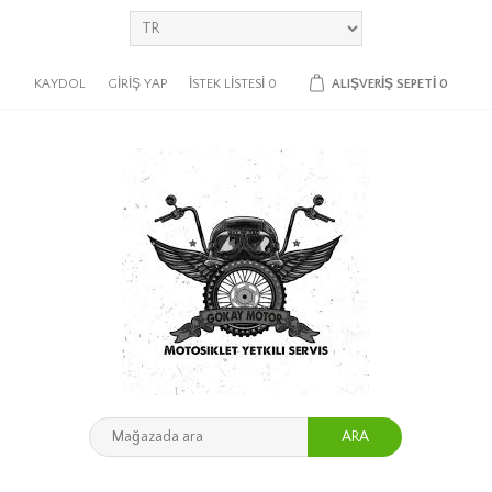
KAYDOL
GIRIŞ YAP
İSTEK LISTESI
0
ALIŞVERIŞ SEPETI
0
ARA