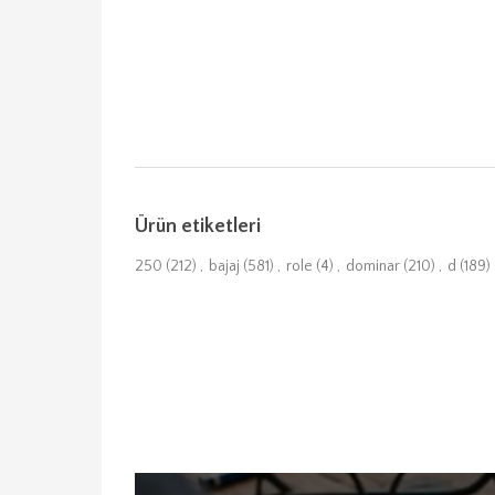
Ürün etiketleri
250
(212)
,
bajaj
(581)
,
role
(4)
,
dominar
(210)
,
d
(189)