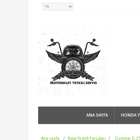
ANA SAYFA
HONDA Y
Ana sayfa
/
Bajaj Yedek Parçaları
/
Dominar D 2