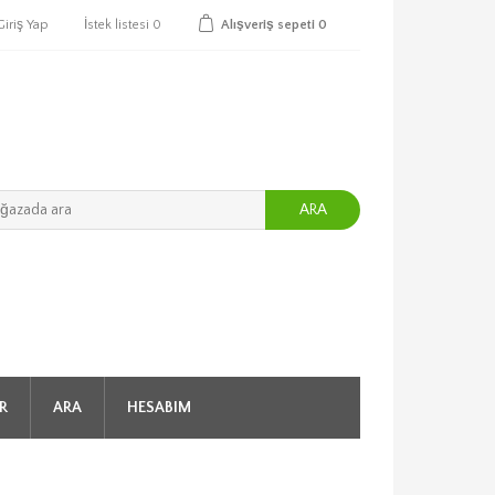
Giriş Yap
İstek listesi
0
Alışveriş sepeti
0
ARA
R
ARA
HESABIM