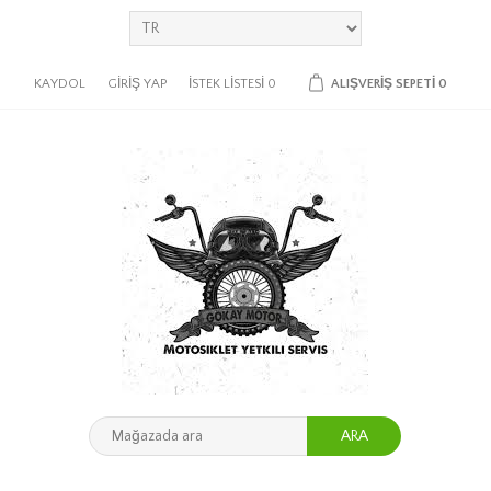
KAYDOL
GIRIŞ YAP
İSTEK LISTESI
0
ALIŞVERIŞ SEPETI
0
ARA