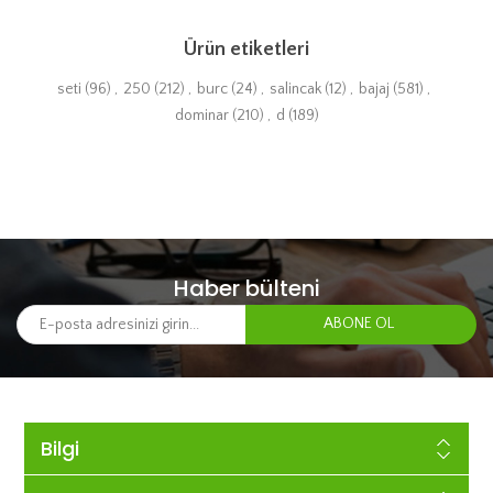
Ürün etiketleri
seti
(96)
,
250
(212)
,
burc
(24)
,
salincak
(12)
,
bajaj
(581)
,
dominar
(210)
,
d
(189)
Haber bülteni
Bilgi