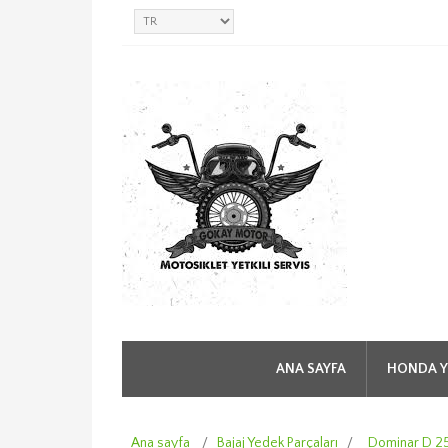
ANA SAYFA
HONDA Y
Ana sayfa
/
Bajaj Yedek Parçaları
/
Dominar D 2