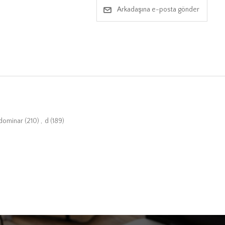
Arkadaşına e-posta gönder
dominar
(210)
,
d
(189)