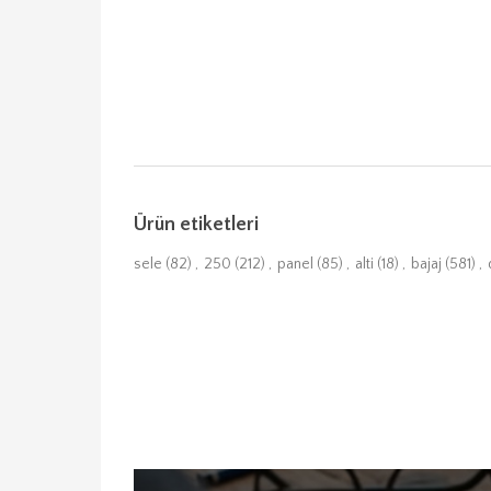
Ürün etiketleri
sele
(82)
,
250
(212)
,
panel
(85)
,
alti
(18)
,
bajaj
(581)
,