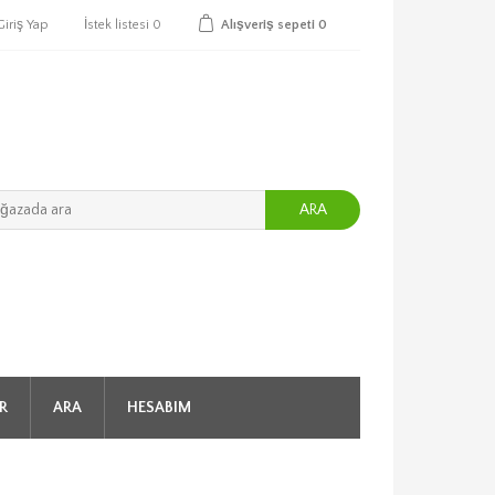
Giriş Yap
İstek listesi
0
Alışveriş sepeti
0
ARA
R
ARA
HESABIM