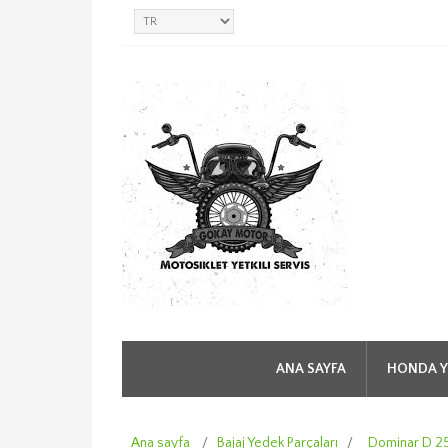
ANA SAYFA
HONDA Y
Ana sayfa
/
Bajaj Yedek Parçaları
/
Dominar D 2