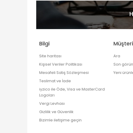
H
Bilgi
Müşteri
Site haritası
Ara
Kişisel Veriler Politikası
Son görün
Mesafeli Satış Sözleşmesi
Yeni ürünl
Teslimat ve İade
iyzico ile Öde, Visa ve MasterCard
Logoları
Vergi Levhası
Gizlilik ve Güvenlik
Bizimle iletişime geçin