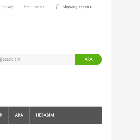
Giriş Yap
İstek listesi
0
Alışveriş sepeti
0
ARA
R
ARA
HESABIM