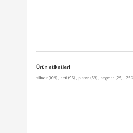
Ürün etiketleri
silindir
(108)
,
seti
(96)
,
piston
(69)
,
segman
(25)
,
25